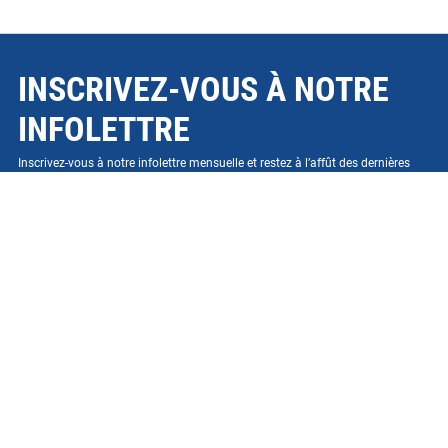
INSCRIVEZ-VOUS À NOTRE
INFOLETTRE
Inscrivez-vous à notre infolettre mensuelle et restez à l’affût des dernières
nouvelles de Docteur du Pare-Brise, des promotions intéressantes et d’une
variété d'articles utiles.
Adresse
courriel
JE M’INSCRIS
ACCUEIL
COVID-19