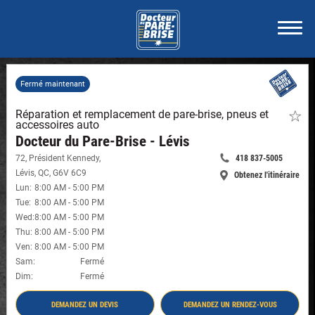
Fermé maintenant
Réparation et remplacement de pare-brise, pneus et
Faite
accessoires auto
de
ce
Docteur du Pare-Brise - Lévis
maga
72, Président Kennedy
,
418 837-5005
un
Appelle
favori
Lévis
,
QC
,
G6V 6C9
Obtenez l'itinéraire
maintenant:
-
-
Lun
:
8:00 AM
-
5:00 PM
Docte
Docteur
Tue
:
8:00 AM
-
5:00 PM
du
du
Pare-
Wed
:
8:00 AM
-
5:00 PM
Brise
Pare-
Thu
:
8:00 AM
-
5:00 PM
-
Brise
Ven
:
8:00 AM
-
5:00 PM
Lévis
-
#800
Sam
:
Fermé
Lévis
Dim
:
Fermé
#8007
DEMANDEZ UN DEVIS
DEMANDEZ UN RENDEZ-VOUS
- DOCTEUR DU PARE-BRISE - LÉVIS #8007
- DOCTEUR DU PARE-BRISE - LÉVIS #8007