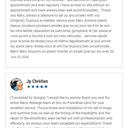
appointment and even regularly I have arrived on site without an
appointment and have always been well accommodated... Thank
you Marc, always a pleasure to set up any project with you
(Original) Toujours le meilleur service avec Marc Antoine clients
depuis plusieurs plusieurs années que ce soi pour les Kits de son ,
les vitre teinter, réparation de pare brise, gyrophare, et j'en passe je
crois qu'ont a touché à tout sur mes véhicules... services rapide
pour la prise de rendez-vous et même régulièrement je suis arriver
sur place sans rendez-vous et ont ma toujours bien accommodé...
Merci Marc toujours un plaisir monter un projet quel qui soi avec toi
Juin 22, 2020
Jp Chrétien
(Translated by Google) "I would like to warmly thank you and the
entire Mario Roberge team at Doc du Pare-Brise Lévis for your
excellent service. The purchase and installation of my set of mags
and summer tires, as well as the tinting of the headlights and the
repair of the windshield, were carried out with professionalism and
efficiency. As always, your team exceeded our expectations! Thank