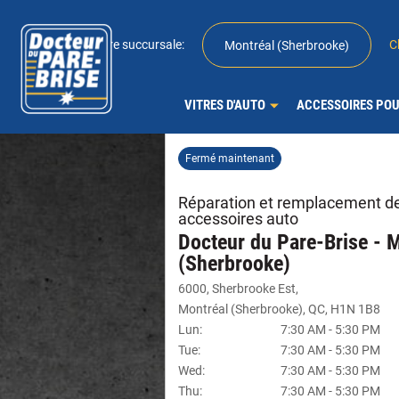
Votre succursale:
C
Montréal (Sherbrooke)
VITRES D'AUTO
ACCESSOIRES POU
Fermé maintenant
Réparation et remplacement de 
accessoires auto
Docteur du Pare-Brise - 
(Sherbrooke)
6000, Sherbrooke Est
,
Montréal (Sherbrooke)
,
QC
,
H1N 1B8
Lun
:
7:30 AM
-
5:30 PM
Tue
:
7:30 AM
-
5:30 PM
Wed
:
7:30 AM
-
5:30 PM
Thu
:
7:30 AM
-
5:30 PM