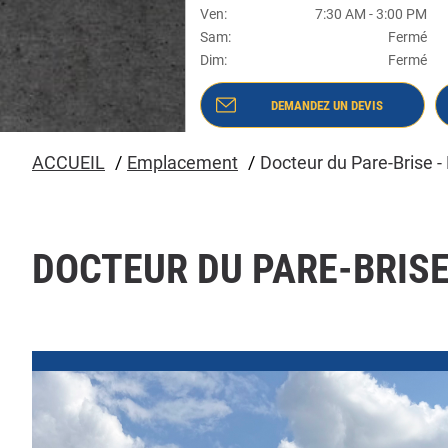
Ven
:
7:30 AM
-
3:00 PM
Sam
:
Fermé
Dim
:
Fermé
DEMANDEZ UN DEVIS
- DOCTEUR DU PARE-BRISE - MONTRÉAL
-
(SHERBROOKE) #8204
ACCUEIL
Emplacement
Docteur du Pare-Brise -
DOCTEUR DU PARE-BRIS