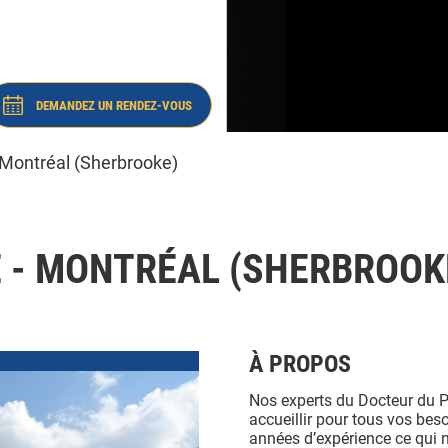
Brise
Montréal
(Sherbrooke)
-
#8204
Montréal
(Sherbrooke)
#8204
DEMANDEZ UN RENDEZ-VOUS
 DOCTEUR DU PARE-BRISE - MONTRÉAL
(SHERBROOKE) #8204
 Montréal (Sherbrooke)
E - MONTRÉAL (SHERBROOK
À PROPOS
Nos experts du Docteur du P
accueillir pour tous vos bes
années d’expérience ce qui n