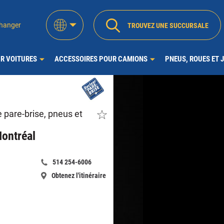
hanger
TROUVEZ UNE SUCCURSALE
R VOITURES
ACCESSOIRES POUR CAMIONS
PNEUS, ROUES ET 
pare-brise, pneus et
Faites
de
ce
Montréal
magasin
un
favori
514 254-6006
Appelle
-
Obtenez l'itinéraire
maintenant:
Docteur
-
du
Docteur
Pare-
du
Brise
Pare-
-