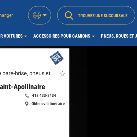
hanger
TROUVEZ UNE SUCCURSALE
R VOITURES
ACCESSOIRES POUR CAMIONS
PNEUS, ROUES ET 
pare-brise, pneus et
Faites
de
ce
aint-Apollinaire
magasin
418 433-3434
un
Appelle
favori
Obtenez l'itinéraire
maintenant:
-
-
Docteur
Docteur
du
du
Pare-
Pare-
Brise
Brise