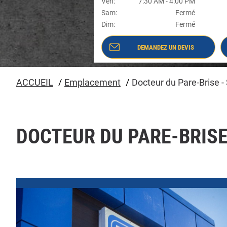
Ven
:
7:30 AM
-
4:00 PM
Sam
:
Fermé
Dim
:
Fermé
DEMANDEZ UN DEVIS
- DOCTEUR DU PARE-BRISE - SAINT-
APOLLINAIRE #8243
ACCUEIL
Emplacement
Docteur du Pare-Brise - 
DOCTEUR DU PARE-BRISE