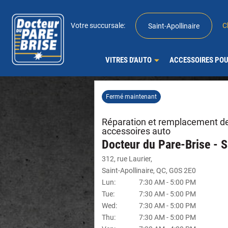
Votre succursale:
C
Saint-Apollinaire
VITRES D'AUTO
ACCESSOIRES POU
Fermé maintenant
Réparation et remplacement de 
accessoires auto
Docteur du Pare-Brise - S
312, rue Laurier
,
Saint-Apollinaire
,
QC
,
G0S 2E0
Lun
:
7:30 AM
-
5:00 PM
Tue
:
7:30 AM
-
5:00 PM
Wed
:
7:30 AM
-
5:00 PM
Thu
:
7:30 AM
-
5:00 PM