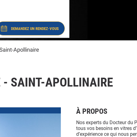
-
-
Saint-
Apollinaire
Saint-
#8243
Apollinaire
#8243
DEMANDEZ UN RENDEZ-VOUS
- DOCTEUR DU PARE-BRISE - SAINT-
APOLLINAIRE #8243
Saint-Apollinaire
 - SAINT-APOLLINAIRE
À PROPOS
Nos experts du Docteur du Pa
tous vos besoins en vitres 
d’expérience ce qui nous per