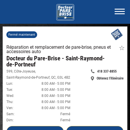
Fermé maintenant
Réparation et remplacement de pare-brise, pneus et
Faite
accessoires auto
de
ce
Docteur du Pare-Brise - Saint-Raymond-
maga
de-Portneuf
un
favori
599, Côte-Joyeuse
,
418 337-8855
Appelle
-
Saint-Raymond-de-Portneuf
,
QC
,
G3L 4B2
Obtenez l'itinéraire
Docte
maintenant:
-
Lun
:
8:00 AM
-
5:00 PM
du
Docteur
Pare-
Tue
:
8:00 AM
-
5:00 PM
Brise
du
Wed
:
8:00 AM
-
5:00 PM
-
Pare-
Thu
:
8:00 AM
-
5:00 PM
Saint-
Brise
Raym
Ven
:
8:00 AM
-
5:00 PM
-
de-
Sam
:
Fermé
Portn
Saint-
Dim
:
Fermé
#819
Raymond-
de-