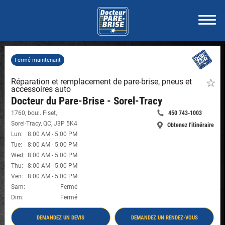
Fermé maintenant
Réparation et remplacement de pare-brise, pneus et
Faite
accessoires auto
de
ce
Docteur du Pare-Brise - Sorel-Tracy
maga
1760, boul. Fiset
,
450 743-1003
un
Appelle
favori
Sorel-Tracy
,
QC
,
J3P 5K4
Obtenez l'itinéraire
maintenant:
-
-
Lun
:
8:00 AM
-
5:00 PM
Docte
Docteur
Tue
:
8:00 AM
-
5:00 PM
du
du
Pare-
Wed
:
8:00 AM
-
5:00 PM
Brise
Pare-
Thu
:
8:00 AM
-
5:00 PM
-
Brise
Ven
:
8:00 AM
-
5:00 PM
Sorel-
-
Tracy
Sam
:
Fermé
Sorel-
#800
Dim
:
Fermé
Tracy
#8002
DEMANDEZ UN DEVIS
DEMANDEZ UN RENDEZ-VOUS
- DOCTEUR DU PARE-BRISE - SOREL-TRACY
- DOCTEUR DU PARE-BRISE - SOREL-TRACY