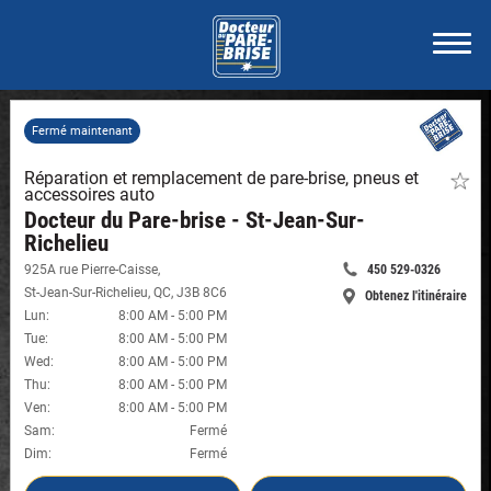
Fermé maintenant
Réparation et remplacement de pare-brise, pneus et
Faite
accessoires auto
de
ce
Docteur du Pare-brise - St-Jean-Sur-
maga
Richelieu
un
favori
925A rue Pierre-Caisse
,
450 529-0326
Appelle
-
St-Jean-Sur-Richelieu
,
QC
,
J3B 8C6
Obtenez l'itinéraire
Docte
maintenant:
-
Lun
:
8:00 AM
-
5:00 PM
du
Docteur
Pare-
Tue
:
8:00 AM
-
5:00 PM
brise
du
Wed
:
8:00 AM
-
5:00 PM
-
Pare-
Thu
:
8:00 AM
-
5:00 PM
St-
brise
Jean-
Ven
:
8:00 AM
-
5:00 PM
-
Sur-
Sam
:
Fermé
Riche
St-
Dim
:
Fermé
#826
Jean-
Sur-