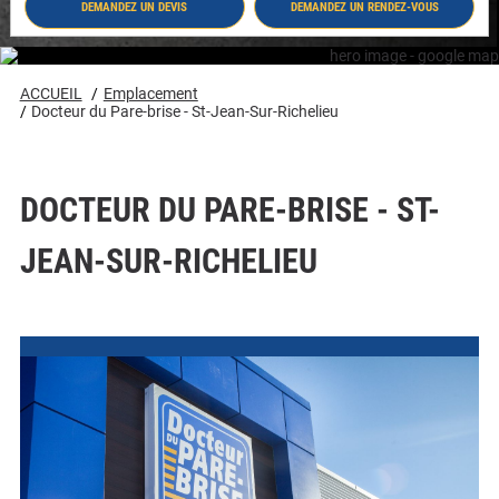
DEMANDEZ UN DEVIS
DEMANDEZ UN RENDEZ-VOUS
- DOCTEUR DU PARE-BRISE - ST-JEAN-SUR-
- DOCTEUR DU PARE-BRISE - ST-JEAN-SUR-
Richelieu
RICHELIEU #8262
RICHELIEU #8262
#8262
ACCUEIL
Emplacement
Docteur du Pare-brise - St-Jean-Sur-Richelieu
DOCTEUR DU PARE-BRISE - ST-
JEAN-SUR-RICHELIEU