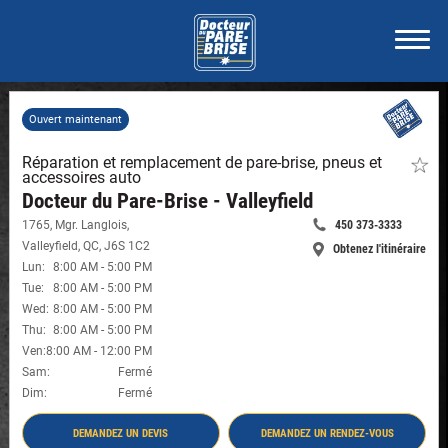
Ouvert maintenant
Réparation et remplacement de pare-brise, pneus et
Faite
accessoires auto
de
ce
Docteur du Pare-Brise - Valleyfield
maga
1765, Mgr. Langlois
,
450 373-3333
un
Appelle
favori
Valleyfield
,
QC
,
J6S 1C2
Obtenez l'itinéraire
maintenant:
-
-
Lun
:
8:00 AM
-
5:00 PM
Docte
Docteur
Tue
:
8:00 AM
-
5:00 PM
du
du
Pare-
Wed
:
8:00 AM
-
5:00 PM
Brise
Pare-
Thu
:
8:00 AM
-
5:00 PM
-
Brise
Ven
:
8:00 AM
-
12:00 PM
Valley
-
#822
Sam
:
Fermé
Valleyfield
Dim
:
Fermé
#8228
DEMANDEZ UN DEVIS
DEMANDEZ UN RENDEZ-VOUS
- DOCTEUR DU PARE-BRISE - VALLEYFIELD
- DOCTEUR DU PARE-BRISE - VALLEYFIELD